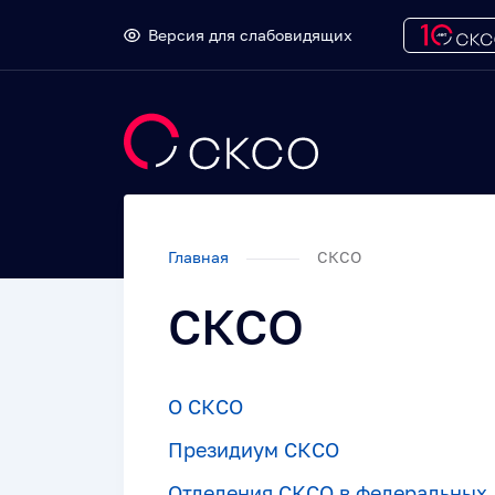
Версия для слабовидящих
Главная
СКСО
СКСО
О СКСО
Президиум СКСО
Отделения СКСО в федеральных