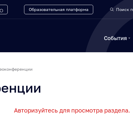
Образовательная платформа
Поиск п
События
еоконференции
ренции
Авторизуйтесь для просмотра раздела.