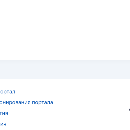
портал
онирования портала
тия
ния