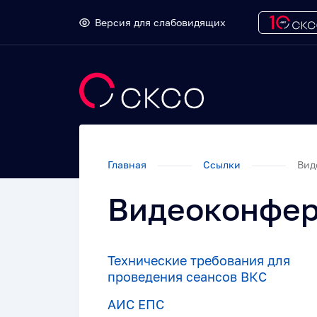
Версия для слабовидящих
Главная
Ссылки
Вид
Видеоконфе
Технические требования для
проведения сеансов ВКС
АИС ЕПС