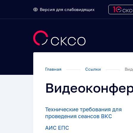
Версия для слабовидящих
Главная
Ссылки
Вид
Видеоконфе
Технические требования для
проведения сеансов ВКС
АИС ЕПС