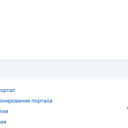
портал
онирования портала
тия
ния