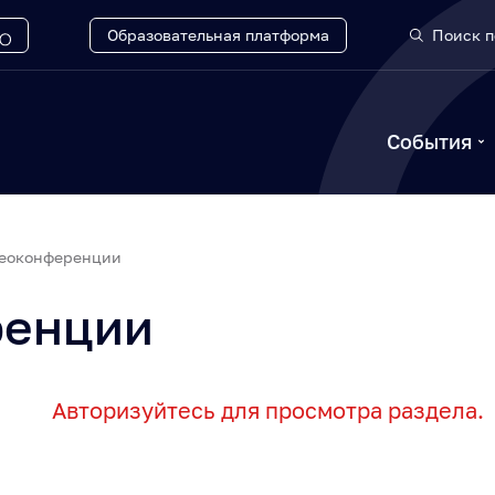
Образовательная платформа
Поиск п
События
еоконференции
ренции
Авторизуйтесь для просмотра раздела.