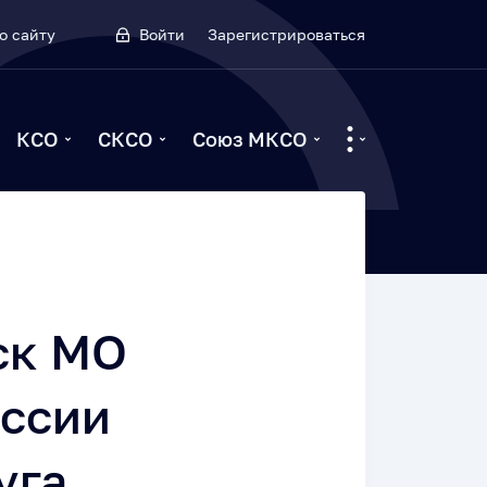
о сайту
Войти
Зарегистрироваться
КСО
СКСО
Союз МКСО
ск МО
иссии
уга