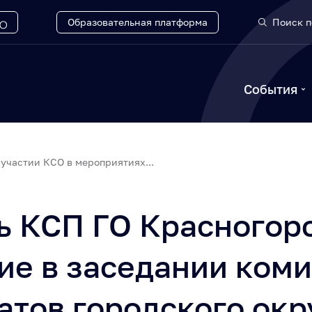
Образовательная платформа
Поиск п
События
участии КСО в мероприятиях...
ь КСП ГО Красногор
ие в заседании ком
атов городского окр