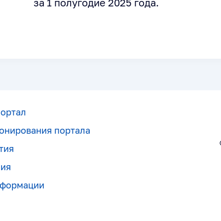
за 1 полугодие 2025 года.
портал
онирования портала
тия
ния
нформации