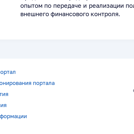
опытом по передаче и реализации п
внешнего финансового контроля.
портал
онирования портала
тия
ния
нформации