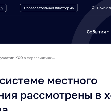
Образовательная платформа
Поиск п
События
участии КСО в мероприятиях...
системе местного
ния рассмотрены в 
ла