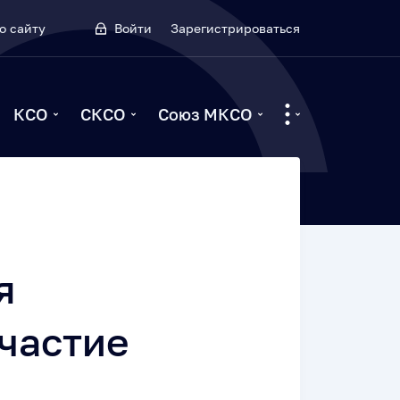
о сайту
Войти
Зарегистрироваться
КСО
СКСО
Союз МКСО
я
частие