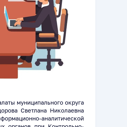
алаты муниципального округа
орова Светлана Николаевна
ормационно-аналитической
ых органов при Контрольно-