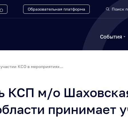
Образовательная платформа
Поиск п
События
участии КСО в мероприятиях...
ь КСП м/о Шаховска
области принимает у