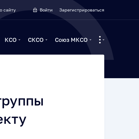
о сайту
Войти
Зарегистрироваться
КСО
СКСО
Союз МКСО
группы
екту