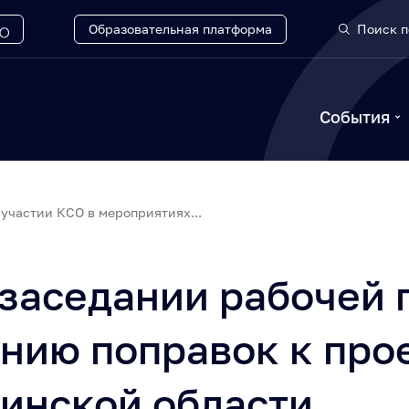
Образовательная платформа
Поиск п
События
участии КСО в мероприятиях...
 заседании рабочей 
нию поправок к про
инской области