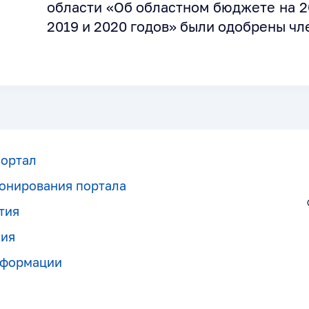
области «Об областном бюджете на 2
2019 и 2020 годов» были одобрены чл
портал
онирования портала
тия
ния
нформации