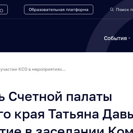
Образовательная платформа
Поиск п
События
участии КСО в мероприятиях...
ь Счетной палаты
о края Татьяна Дав
тие в заседании Ко