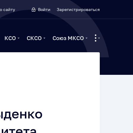
о сайту
Войти
Зарегистрироваться
КСО
СКСО
Союз МКСО
ыденко
митета