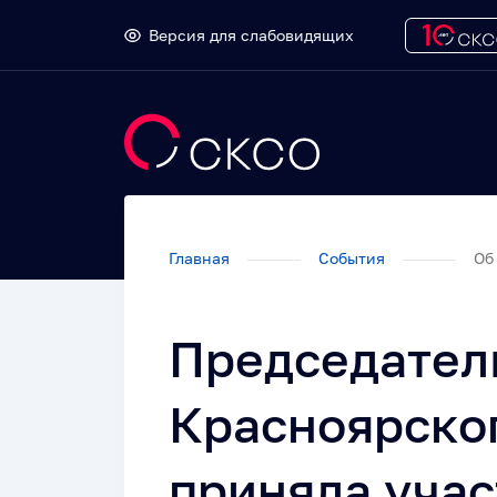
Версия для слабовидящих
Главная
События
Об 
Председател
Красноярског
приняла учас