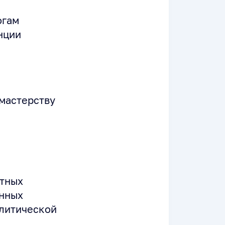
огам
нции
мастерству
етных
онных
алитической