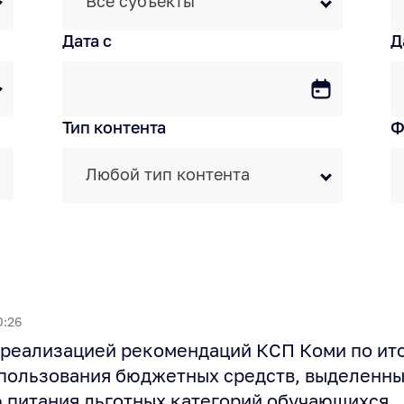
Все субъекты
Дата c
Д
Тип контента
Ф
Любой тип контента
0:26
 реализацией рекомендаций КСП Коми по ит
пользования бюджетных средств, выделенны
 питания льготных категорий обучающихся