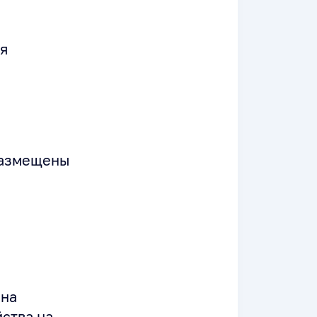
ия
размещены
 на
ства на