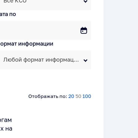
Все КСО
ата по
ормат информации
Любой формат информации
Отображать по:
20
50
100
огам
х на