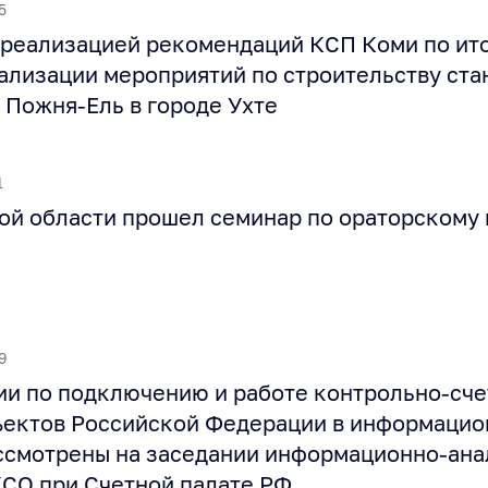
5
 реализацией рекомендаций КСП Коми по ит
ализации мероприятий по строительству ста
 Пожня-Ель в городе Ухте
1
ой области прошел семинар по ораторскому 
9
и по подключению и работе контрольно-сч
ъектов Российской Федерации в информаци
ссмотрены на заседании информационно-ан
СО при Счетной палате РФ