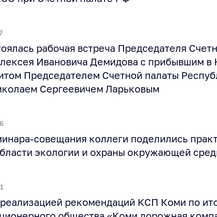
7
тоялась рабочая встреча Председателя Счет
Алексея Ивановича Демидова с прибывшим в 
итом Председателем Счетной палаты Респуб
иколаем Сергеевичем Ларьковым
6
минара-совещания коллеги поделились прак
области экологии и охраны окружающей сре
1
 реализацией рекомендаций КСП Коми по ит
ционерного общества «Коми дорожная комп