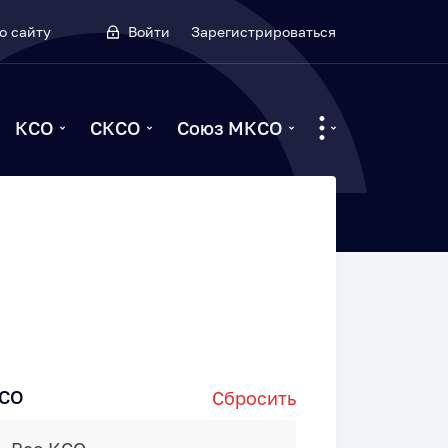
о сайту
Войти
Зарегистрироваться
КСО
СКСО
Союз МКСО
СО
Сбросить