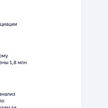
оциации
ному
ены 1,8 млн
анализ
по
одам за