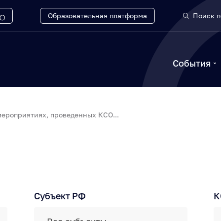
Образовательная платформа
Поиск п
События
ероприятиях, проведенных КСО...
Субъект РФ
К