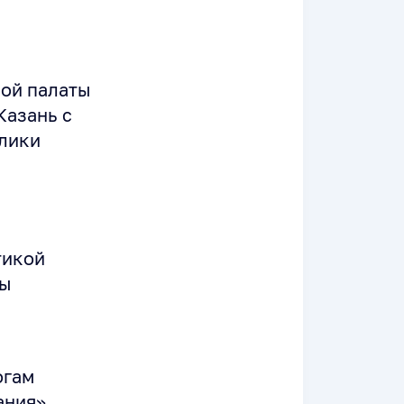
ной палаты
Казань с
лики
тикой
ды
огам
ания»