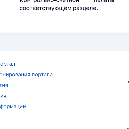
соответствующем разделе.
портал
онирования портала
тия
ния
нформации