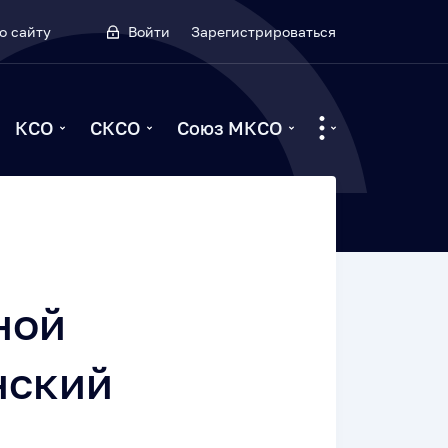
о сайту
Войти
Зарегистрироваться
КСО
СКСО
Союз МКСО
ной
нский