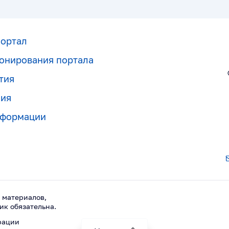
портал
онирования портала
тия
ния
нформации
 материалов,
ик обязательна.
рации