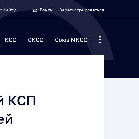
о сайту
Войти
Зарегистрироваться
КСО
СКСО
Союз МКСО
й КСП
ей