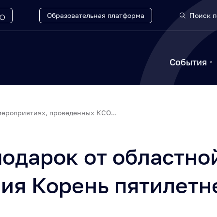
Образовательная платформа
Поиск п
События
ероприятиях, проведенных КСО...
одарок от областно
ия Корень пятилетн