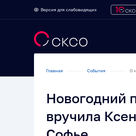
Версия для слабовидящих
Главная
События
О м
Новогодний п
вручила Ксен
Софье