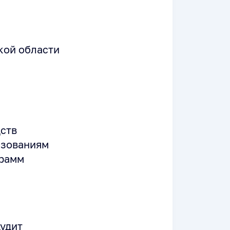
кой области
ств
азованиям
грамм
удит