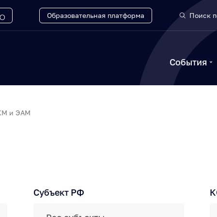
Образовательная платформа
Поиск п
События
КМ и ЭАМ
Субъект РФ
К