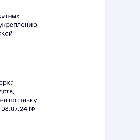
жетных
 укреплению
ской
ерка
дств,
на поставку
 08.07.24 №