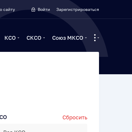
о сайту
Войти
Зарегистрироваться
КСО
СКСО
Союз МКСО
СО
Сбросить