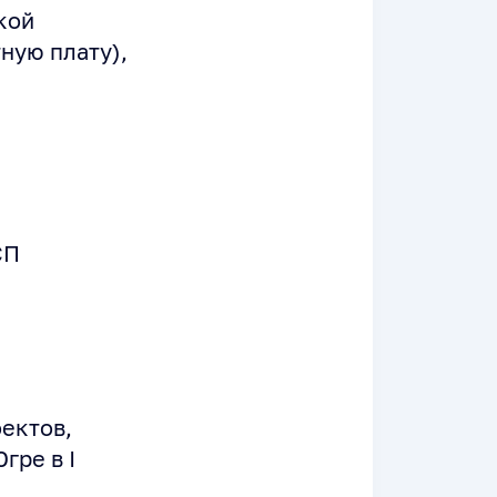
кой
ную плату),
СП
ектов,
гре в I