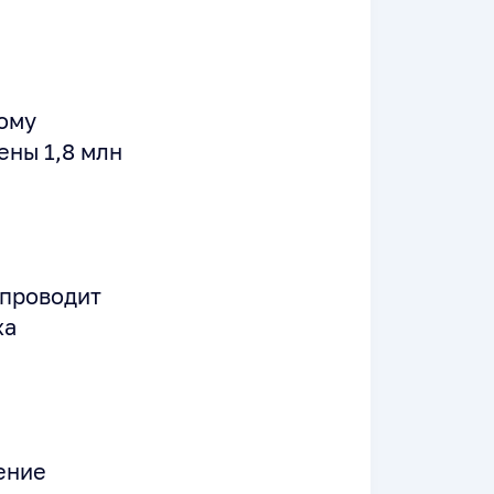
ному
ены 1,8 млн
 проводит
ха
ение