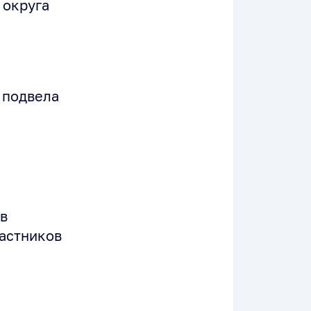
 округа
 подвела
в
частников