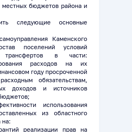
в местных бюджетов района и
тить следующие основные
самоуправления Каменского
став поселений условий
х трансфертов в части:
рования расходов на их
инансовом году просроченной
расходным обязательствам,
ых доходов и источников
бюджетов;
ективности использования
оставленных из областного
 на:
рантий реализации прав на