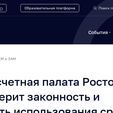
Образовательная платформа
Поиск п
События
КМ и ЭАМ
четная палата Рост
ерит законность и
ть использования ср