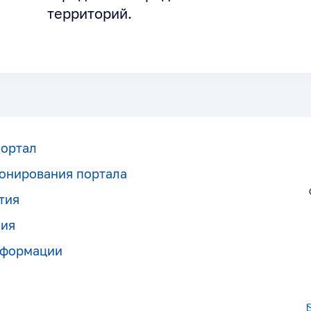
территорий.
портал
онирования портала
тия
ния
нформации