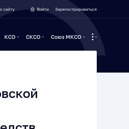
о сайту
Войти
Зарегистрироваться
КСО
СКСО
Союз МКСО
овской
едств