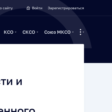
о сайту
Войти
Зарегистрироваться
КСО
СКСО
Союз МКСО
ти и
енного