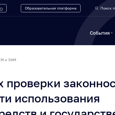
Образовательная платформа
Поиск п
События
КМ и ЭАМ
х проверки законнос
ти использования
едств и государств