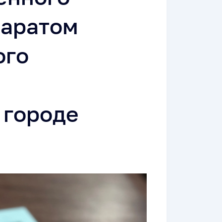
паратом
ого
 городе