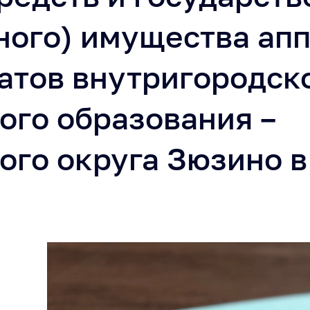
ного) имущества ап
атов внутригородск
ого образования –
го округа Зюзино в