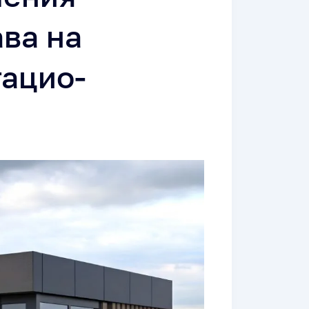
ва на
тацио­