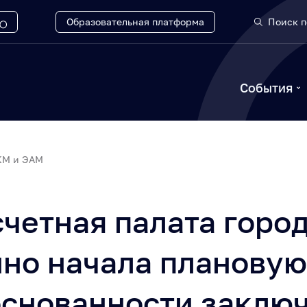
Образовательная платформа
Поиск п
События
КМ и ЭАМ
четная палата горо
ино начала плановую
основанности заклю