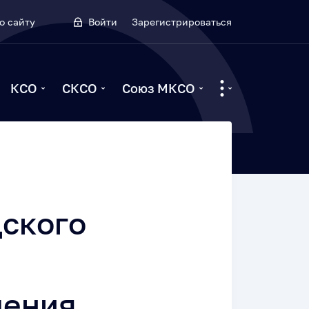
о сайту
Войти
Зарегистрироваться
КСО
СКСО
Союз МКСО
дского
чения