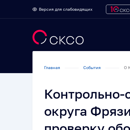
Версия для слабовидящих
Главная
События
О 
Контрольно-с
округа Фряз
проверку об