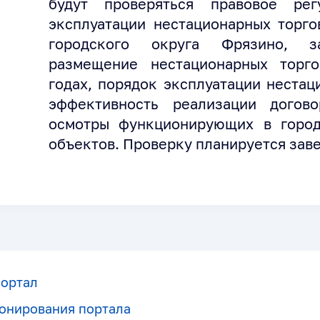
будут проверяться правовое ре
эксплуатации нестацио­нарных торг
городского округа Фрязино, з
размещение нестацио­нарных торг
годах, порядок эксплуатации нестац
эффективность реализации догов
осмотры функционирующих в городе
объектов. Проверку планируется заве
портал
онирования портала