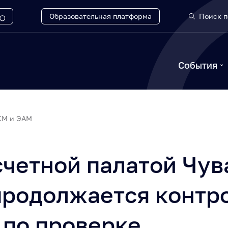
Образовательная платформа
Поиск п
События
КМ и ЭАМ
счетной палатой Чу
продолжается контр
 по проверке