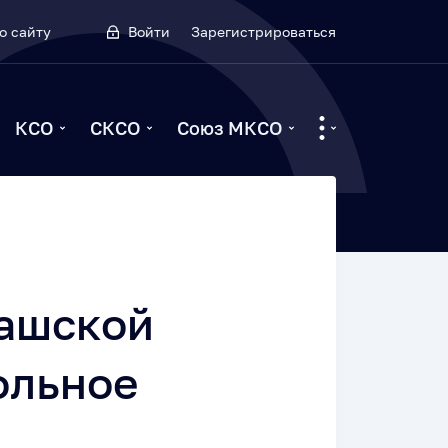
о сайту
Войти
Зарегистрироваться
КСО
СКСО
Союз МКСО
вашской
ольное