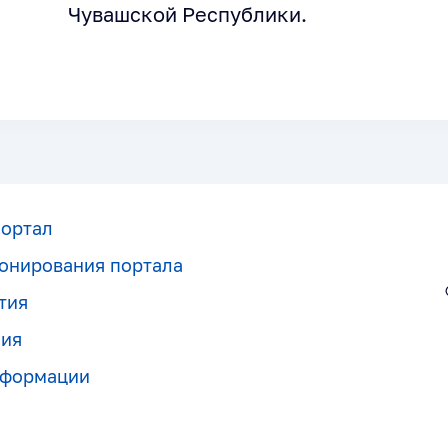
Чувашской Республики.
портал
онирования портала
тия
ния
нформации