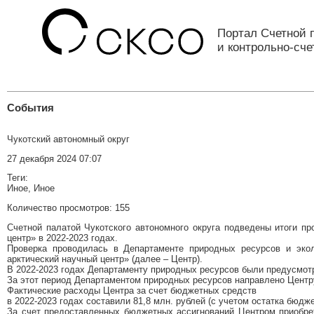
Портал Счетной 
и контрольно-сч
События
Чукотский автономный округ
27 декабря 2024 07:07
Теги:
Иное, Иное
Количество просмотров: 155
Счетной палатой Чукотского автономного округа подведены итоги п
центр» в 2022-2023 годах.
Проверка проводилась в Департаменте природных ресурсов и экол
арктический научный центр» (далее – Центр).
В 2022-2023 годах Департаменту природных ресурсов были предусмотр
За этот период Департаментом природных ресурсов направлено Центру
Фактические расходы Центра за счет бюджетных средств
в 2022-2023 годах составили 81,8 млн. рублей (с учетом остатка бюдж
За счет предоставленных бюджетных ассигнований Центром приобрет