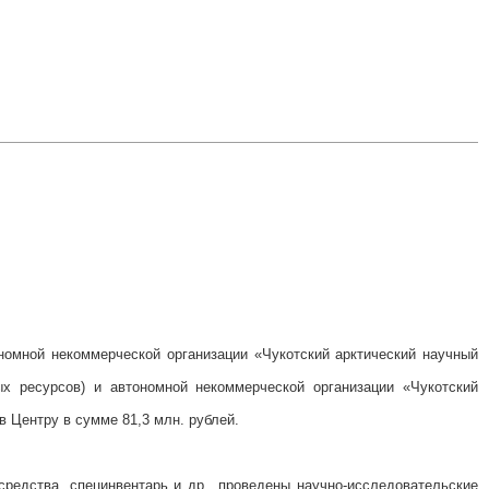
номной некоммерческой организации «Чукотский арктический научный
х ресурсов) и автономной некоммерческой организации «Чукотский
 Центру в сумме 81,3 млн. рублей.
редства, специнвентарь и др., проведены научно-исследовательские