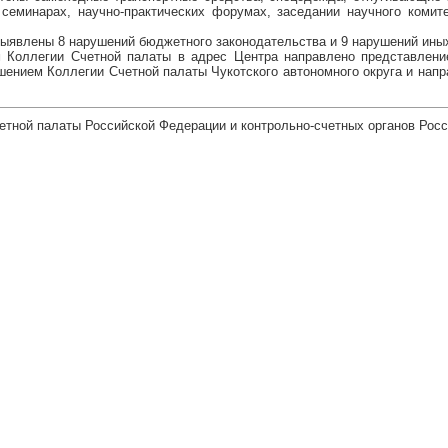
 семинарах, научно-практических форумах, заседании научного комит
выявлены 8 нарушений бюджетного законодательства и 9 нарушений иных
м Коллегии Счетной палаты в адрес Центра направлено представлени
шением Коллегии Счетной палаты Чукотского автономного округа и напра
етной палаты Российской Федерации и контрольно-счетных органов Рос