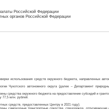
палаты Российской Федерации
етных органов Российской Федерации
роверки использования средств окружного бюджета, направленных авто
огии Чукотского автономного округа (далее – Департамент природны
ены средства окружного бюджета на предоставление субсидий и грантов
 77,5 млн. рублей.
етных средств, предоставленных Центру в 2021 году).
ены самоходные транспортные средства, спецодежда, отпугивающие с