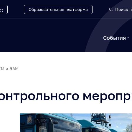
Образовательная платформа
Поиск п
События
КМ и ЭАМ
контрольного меропр