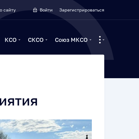
о сайту
Войти
Зарегистрироваться
КСО
СКСО
Союз МКСО
иятия