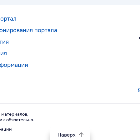
портал
онирования портала
тия
ния
нформации
 материалов,
ик обязательна.
рации
Наверх