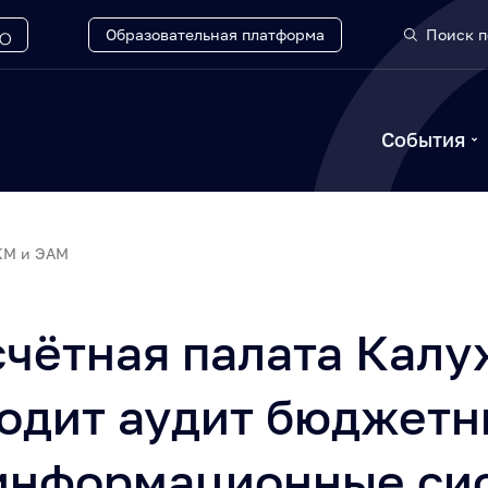
Образовательная платформа
Поиск п
События
КМ и ЭАМ
счётная палата Калу
водит аудит бюджет
 информационные си