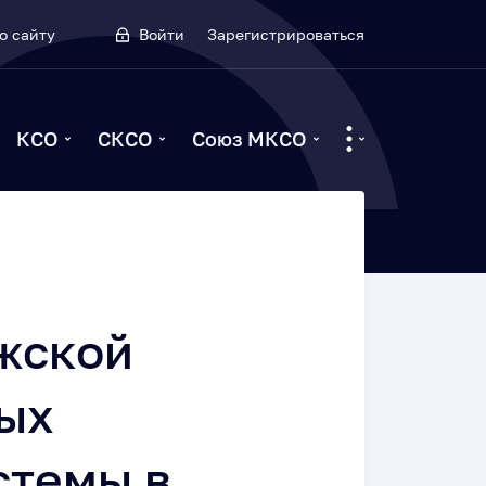
о сайту
Войти
Зарегистрироваться
КСО
СКСО
Союз МКСО
жской
ных
стемы в