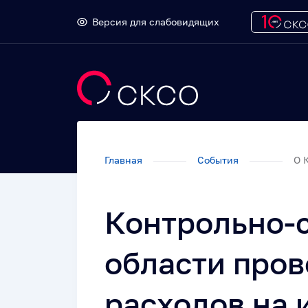
Версия для слабовидящих
Главная
События
О 
Контрольно-
области про
расходов на