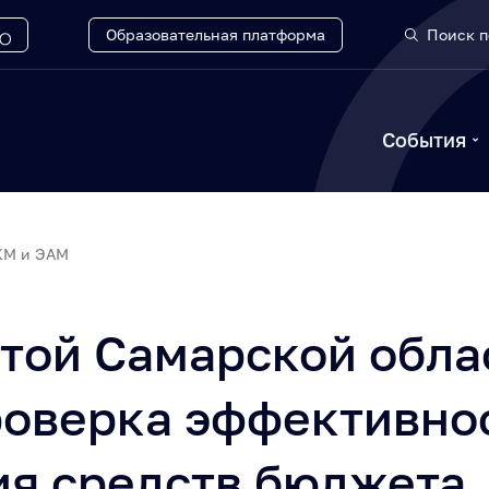
Образовательная платформа
Поиск п
События
КМ и ЭАМ
той Самарской обла
роверка эффективно
ия средств бюджета