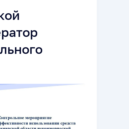
кой
ератор
льного