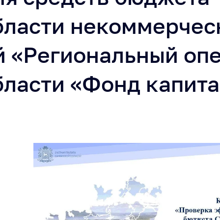
бласти некоммерчес
й «Региональный оп
бласти «Фонд капита