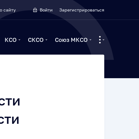
о сайту
Войти
Зарегистрироваться
КСО
СКСО
Союз МКСО
сти
сти