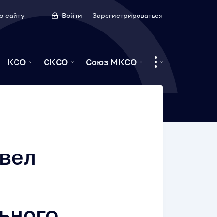
о сайту
Войти
Зарегистрироваться
КСО
СКСО
Союз МКСО
овел
ьного