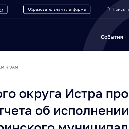
Образовательная платформа
Поиск п
События
КМ и ЭАМ
го округа Истра пр
тчета об исполнении
ринского муниципал