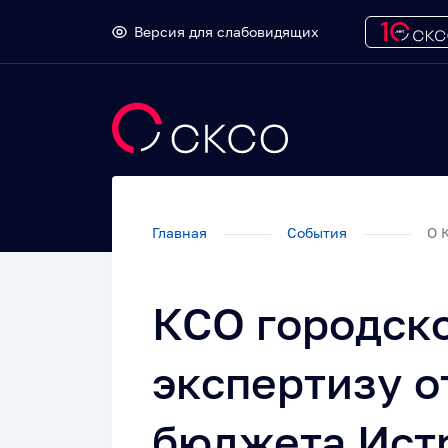
Версия для слабовидящих
Главная
События
О 
КСО городско
экспертизу о
бюджета Ист