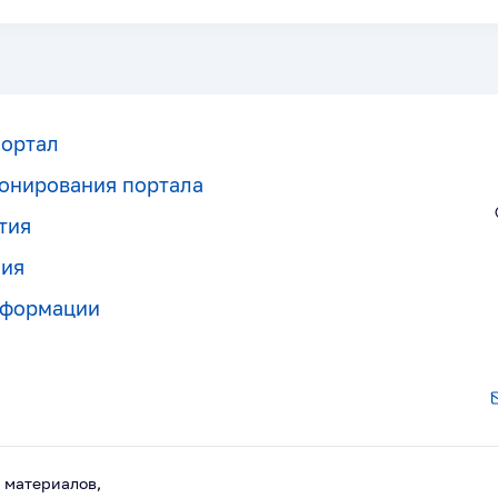
портал
онирования портала
тия
ния
нформации
 материалов,