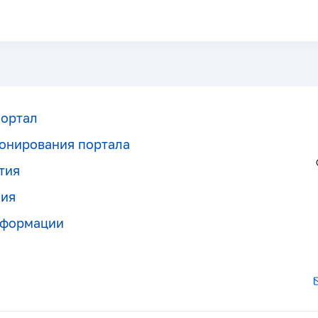
портал
онирования портала
тия
ния
нформации