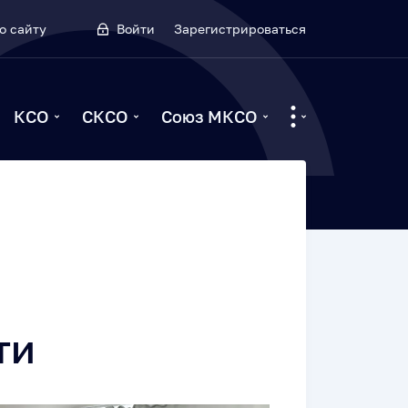
о сайту
Войти
Зарегистрироваться
КСО
СКСО
Союз МКСО
ти