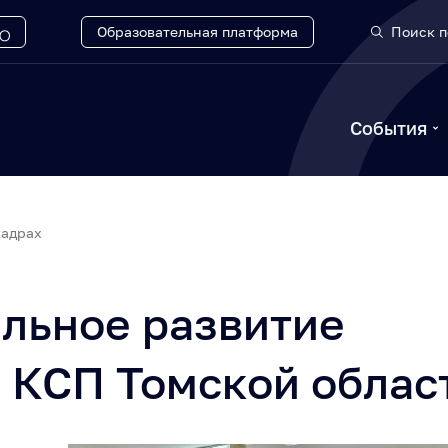
Образовательная платформа
Поиск п
События
кадрах
льное развитие
 КСП Томской облас