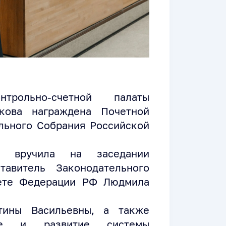
трольно-счетной палаты
кова награждена Почетной
льного Собрания Российской
о вручила на заседании
тавитель Законодательного
вете Федерации РФ Людмила
тины Васильевны, а также
ие и развитие системы