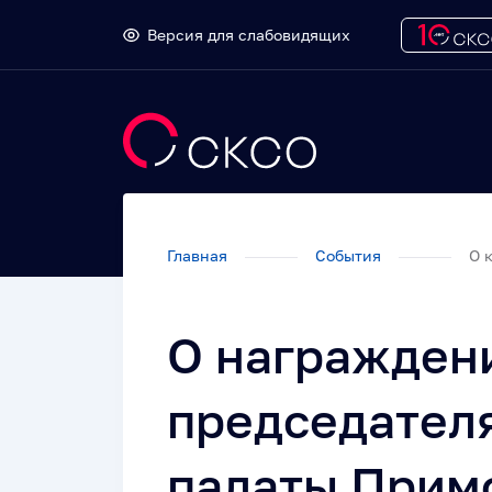
Версия для слабовидящих
Главная
События
О 
О награжден
председател
палаты Прим