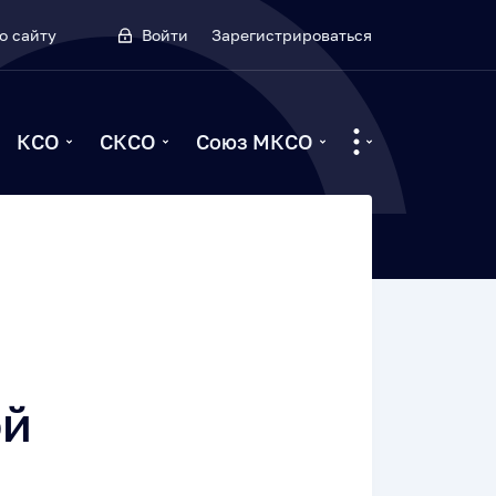
о сайту
Войти
Зарегистрироваться
КСО
СКСО
Союз МКСО
ой