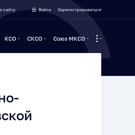
о сайту
Войти
Зарегистрироваться
КСО
СКСО
Союз МКСО
но-
вской