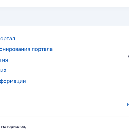
портал
онирования портала
тия
ния
нформации
 материалов,