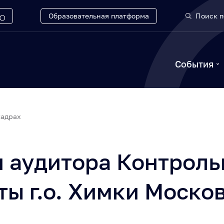
Образовательная платформа
Поиск п
События
кадрах
 аудитора Контроль
ты г.о. Химки Моско