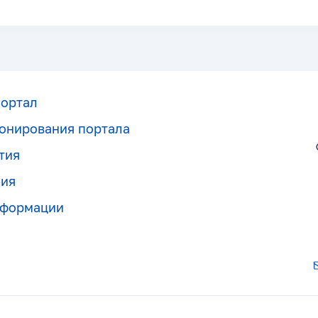
портал
онирования портала
тия
ния
нформации