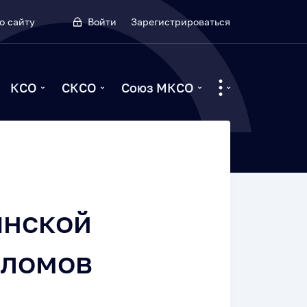
о сайту
Войти
Зарегистрироваться
КСО
СКСО
Союз МКСО
янской
пломов