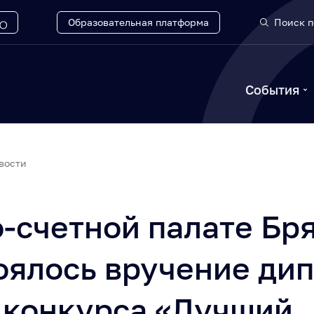
Образовательная платформа
Поиск п
События
вости
-счетной палате Бр
оялось вручение ди
 конкурса «Лучший