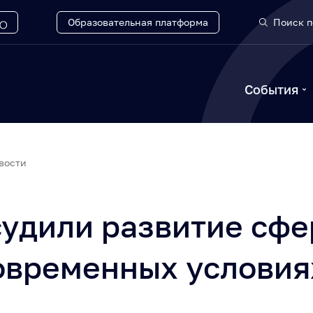
Образовательная платформа
Поиск п
События
вости
судили развитие сф
овременных условия