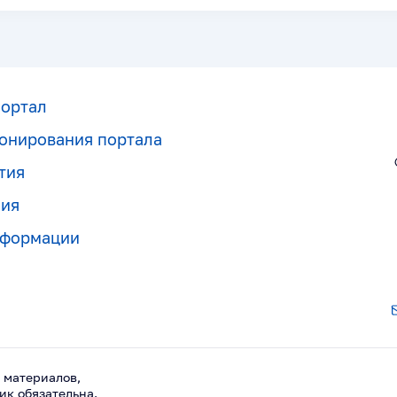
портал
онирования портала
тия
ния
нформации
 материалов,
ик обязательна.