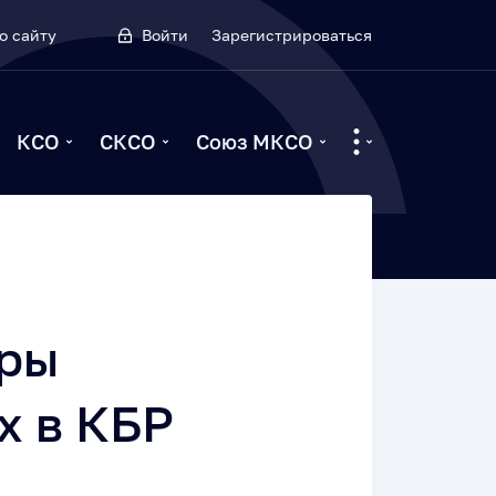
о сайту
Войти
Зарегистрироваться
КСО
СКСО
Союз МКСО
еры
х в КБР