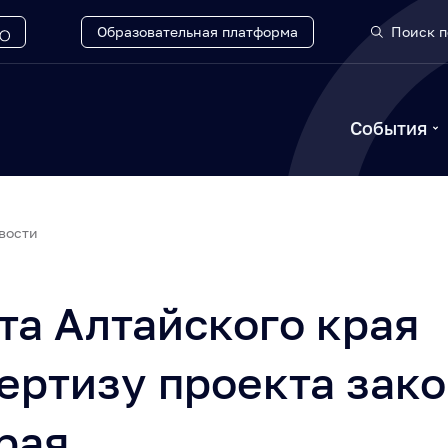
Образовательная платформа
Поиск п
События
вости
та Алтайского края
ертизу проекта зак
рая