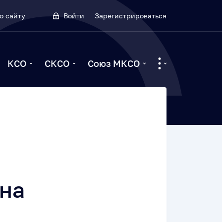
о сайту
Войти
Зарегистрироваться
КСО
СКСО
Союз МКСО
она