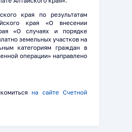
лате Алтайского края».
ского края по результатам
айского края «О внесении
рая «О случаях и порядке
платно земельных участков на
ьным категориям граждан в
военной операции» направлено
акомиться
на сайте Счетной