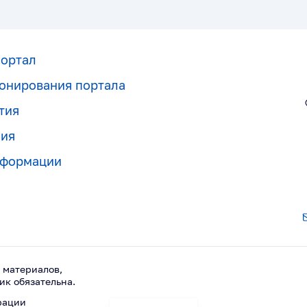
портал
онирования портала
тия
ния
нформации
 материалов,
ик обязательна.
рации