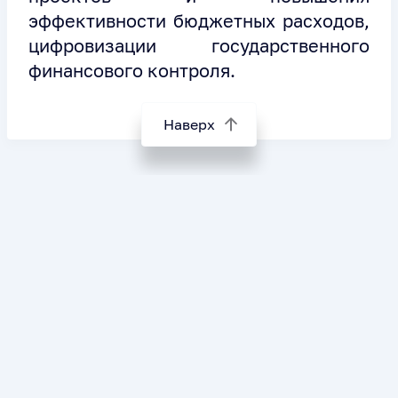
эффективности бюджетных расходов,
цифровизации государственного
финансового контроля.
Наверх
События
Для чего данный
портал
Ссылки
Регламент
КСО
функционирования
СКСО
портала
Союз МКСО
Подписка на
события
Карта сайта
Идеи и