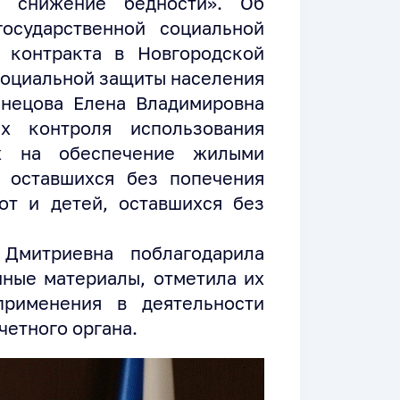
а снижение бедности». Об
осударственной социальной
 контракта в Новгородской
 социальной защиты населения
знецова Елена Владимировна
ах контроля использования
ых на обеспечение жилыми
 оставшихся без попечения
от и детей, оставшихся без
Дмитриевна поблагодарила
нные материалы, отметила их
применения в деятельности
четного органа.