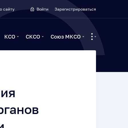
о сайту
Войти
Зарегистрироваться
КСО
СКСО
Союз МКСО
ния
рганов
и,