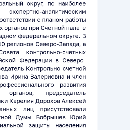
альный округ, по наиболее
спертно-аналитическим
оответствии с планом работы
х органов при Счетной палате
адном федеральном округе. В
10 регионов Северо-Запада, а
овета контрольно-счетных
йской Федерации в Северо-
седатель Контрольно-счетной
ова Ирина Валериевна и член
офессионального развития
х органов, председатель
ики Карелия Дорохов Алексей
енных лиц присутствовали
стной Думы Бобрышев Юрий
иальной защиты населения