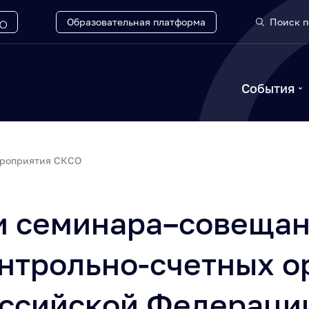
Образовательная платформа
Поиск п
События
роприятия СКСО
и семинара–совеща
нтрольно-счетных о
оссийской Федераци