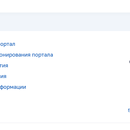
портал
онирования портала
тия
ния
нформации