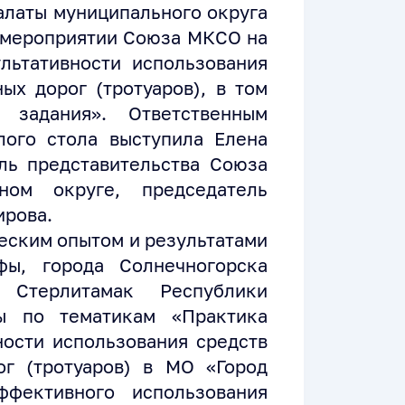
алаты муниципального округа
 мероприятии Союза МКСО на
льтативности использования
ых дорог (тротуаров), в том
 задания». Ответственным
лого стола выступила Елена
ль представительства Союза
ом округе, председатель
ирова.
еским опытом и результатами
фы, города Солнечногорска
Стерлитамак Республики
ды по тематикам «Практика
ности использования средств
г (тротуаров) в МО «Город
ффективного использования