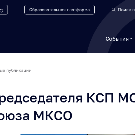
Образовательная платформа
Поиск п
События
ые публикации
Председателя КСП М
Союза МКСО