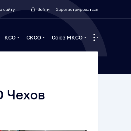
о сайту
Войти
Зарегистрироваться
КСО
СКСО
Союз МКСО
О Чехов