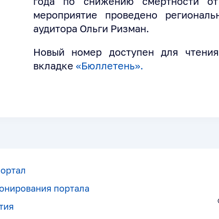
года по снижению смертности от
мероприятие проведено регионал
аудитора Ольги Ризман.
Новый номер доступен для чтени
вкладке
«Бюллетень».
портал
онирования портала
тия