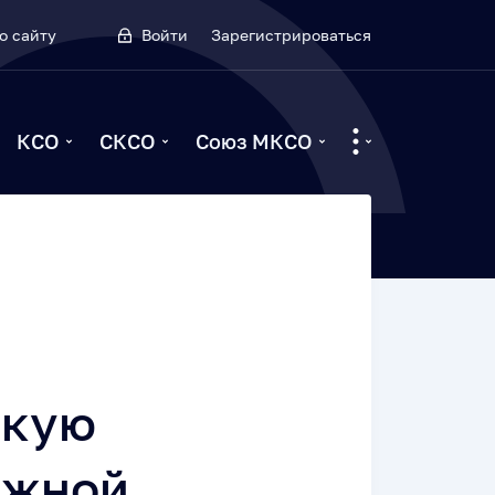
о сайту
Войти
Зарегистрироваться
КСО
СКСО
Союз МКСО
скую
ежной