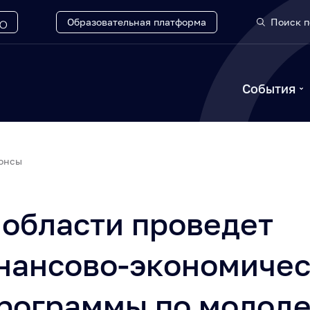
Образовательная платформа
Поиск п
События
онсы
 области проведет
нансово-экономиче
программы по молод